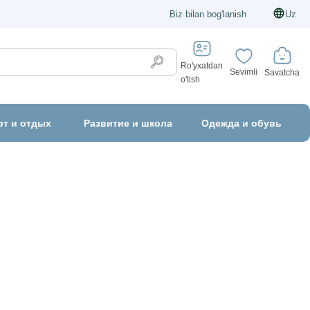
Biz bilan bog'lanish
Uz
Ro'yxatdan
Sevimli
Savatcha
o'tish
рт и отдых
Развитие и школа
Одежда и обувь