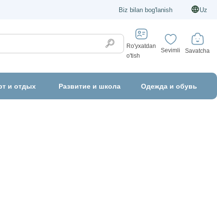
Biz bilan bog'lanish
Uz
Ro'yxatdan
Sevimli
Savatcha
o'tish
рт и отдых
Развитие и школа
Одежда и обувь