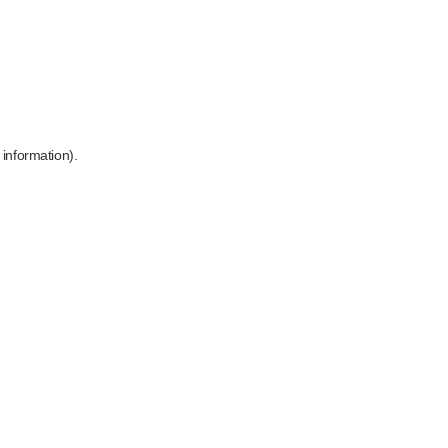
 information)
.