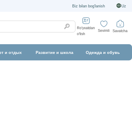
Biz bilan bog'lanish
Uz
Ro'yxatdan
Sevimli
Savatcha
o'tish
рт и отдых
Развитие и школа
Одежда и обувь