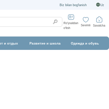
Biz bilan bog'lanish
Uz
Ro'yxatdan
Sevimli
Savatcha
o'tish
рт и отдых
Развитие и школа
Одежда и обувь