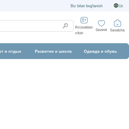
Biz bilan bog'lanish
Uz
Ro'yxatdan
Sevimli
Savatcha
o'tish
рт и отдых
Развитие и школа
Одежда и обувь