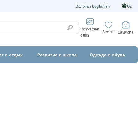
Biz bilan bog'lanish
Uz
Ro'yxatdan
Sevimli
Savatcha
o'tish
рт и отдых
Развитие и школа
Одежда и обувь