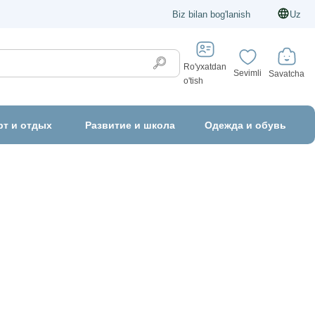
Biz bilan bog'lanish
Uz
Ro'yxatdan
Sevimli
Savatcha
o'tish
рт и отдых
Развитие и школа
Одежда и обувь