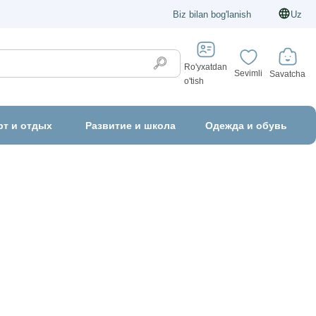
Biz bilan bog'lanish
Uz
Ro'yxatdan
Sevimli
Savatcha
o'tish
рт и отдых
Развитие и школа
Одежда и обувь