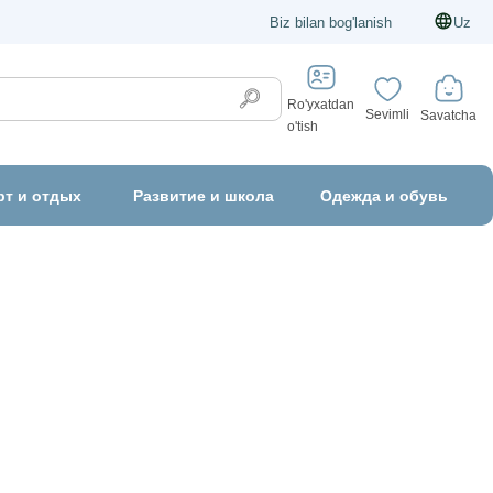
Biz bilan bog'lanish
Uz
Ro'yxatdan
Sevimli
Savatcha
o'tish
рт и отдых
Развитие и школа
Одежда и обувь