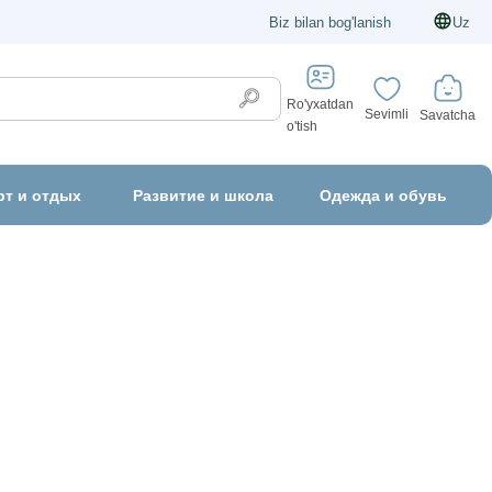
Biz bilan bog'lanish
Uz
Ro'yxatdan
Sevimli
Savatcha
o'tish
рт и отдых
Развитие и школа
Одежда и обувь