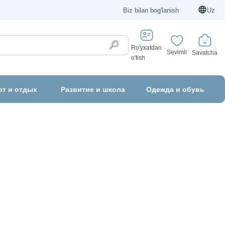
Biz bilan bog'lanish
Uz
Ro'yxatdan
Sevimli
Savatcha
o'tish
рт и отдых
Развитие и школа
Одежда и обувь