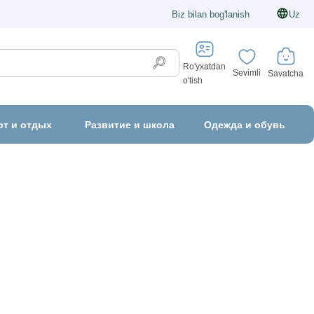
Biz bilan bog'lanish
Uz
Ro'yxatdan
Sevimli
Savatcha
o'tish
рт и отдых
Развитие и школа
Одежда и обувь