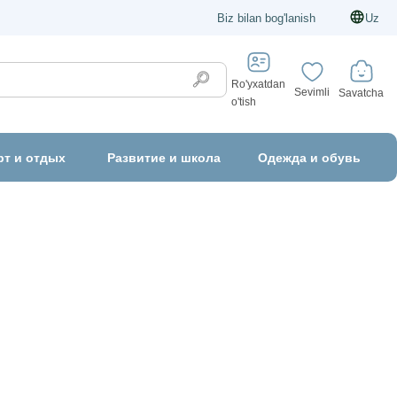
Biz bilan bog'lanish
Uz
Ro'yxatdan
Sevimli
Savatcha
o'tish
рт и отдых
Развитие и школа
Одежда и обувь