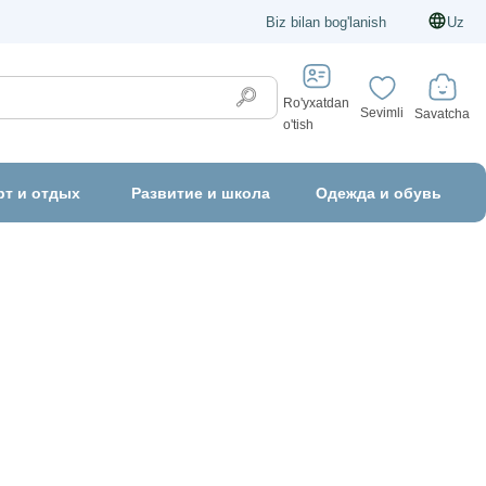
Biz bilan bog'lanish
Uz
Ro'yxatdan
Sevimli
Savatcha
o'tish
рт и отдых
Развитие и школа
Одежда и обувь