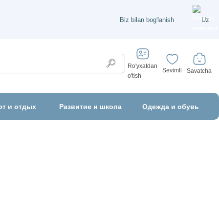
Biz bilan bog'lanish
Uz
Ro'yxatdan
Sevimli
Savatcha
o'tish
рт и отдых
Развитие и школа
Одежда и обувь