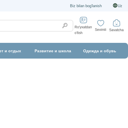
Biz bilan bog'lanish
Uz
Ro'yxatdan
Sevimli
Savatcha
o'tish
рт и отдых
Развитие и школа
Одежда и обувь