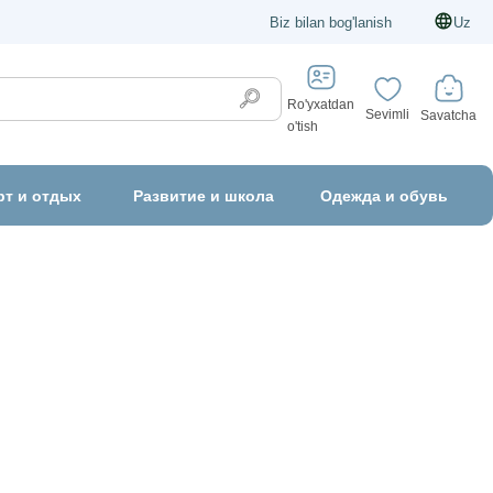
Biz bilan bog'lanish
Uz
Ro'yxatdan
Sevimli
Savatcha
o'tish
рт и отдых
Развитие и школа
Одежда и обувь