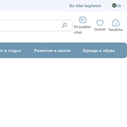
Biz bilan bog'lanish
Uz
Ro'yxatdan
Sevimli
Savatcha
o'tish
рт и отдых
Развитие и школа
Одежда и обувь