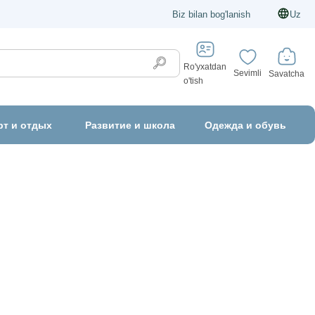
Biz bilan bog'lanish
Uz
Ro'yxatdan
Sevimli
Savatcha
o'tish
рт и отдых
Развитие и школа
Одежда и обувь