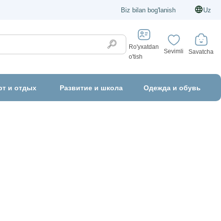
Biz bilan bog'lanish
Uz
Ro'yxatdan
Sevimli
Savatcha
o'tish
рт и отдых
Развитие и школа
Одежда и обувь