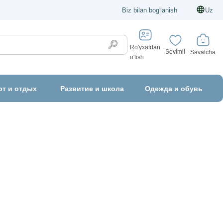
Biz bilan bog'lanish
Uz
Ro'yxatdan
Sevimli
Savatcha
o'tish
рт и отдых
Развитие и школа
Одежда и обувь