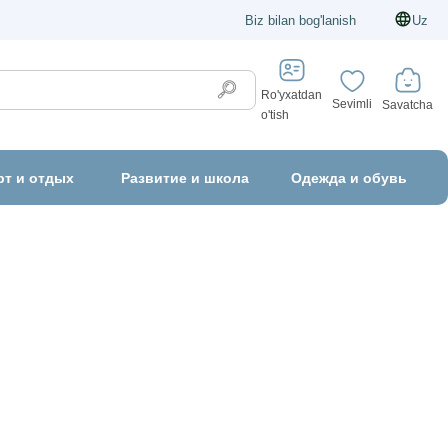
Biz bilan bog'lanish
Uz
Ro'yxatdan
Sevimli
Savatcha
o'tish
рт и отдых
Развитие и школа
Одежда и обувь