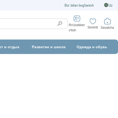
Biz bilan bog'lanish
Uz
Ro'yxatdan
Sevimli
Savatcha
o'tish
рт и отдых
Развитие и школа
Одежда и обувь