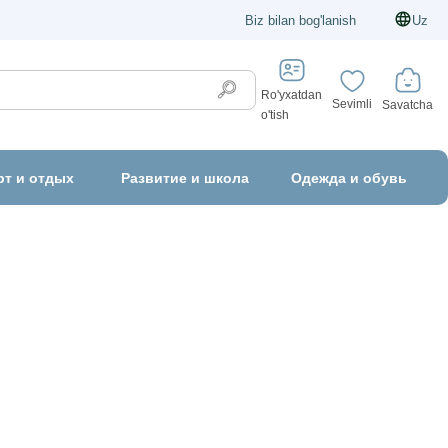
Biz bilan bog'lanish
Uz
Ro'yxatdan
Sevimli
Savatcha
o'tish
рт и отдых
Развитие и школа
Одежда и обувь