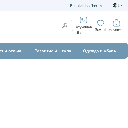
Biz bilan bog'lanish
Uz
Ro'yxatdan
Sevimli
Savatcha
o'tish
рт и отдых
Развитие и школа
Одежда и обувь