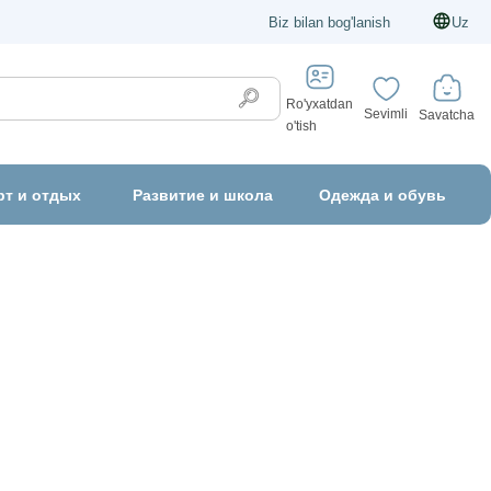
Biz bilan bog'lanish
Uz
Ro'yxatdan
Sevimli
Savatcha
o'tish
рт и отдых
Развитие и школа
Одежда и обувь