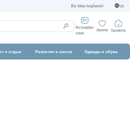
Biz bilan bog'lanish
Uz
Ro'yxatdan
Sevimli
Savatcha
o'tish
рт и отдых
Развитие и школа
Одежда и обувь