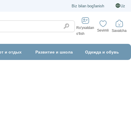
Biz bilan bog'lanish
Uz
Ro'yxatdan
Sevimli
Savatcha
o'tish
рт и отдых
Развитие и школа
Одежда и обувь