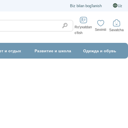
Biz bilan bog'lanish
Uz
Ro'yxatdan
Sevimli
Savatcha
o'tish
рт и отдых
Развитие и школа
Одежда и обувь