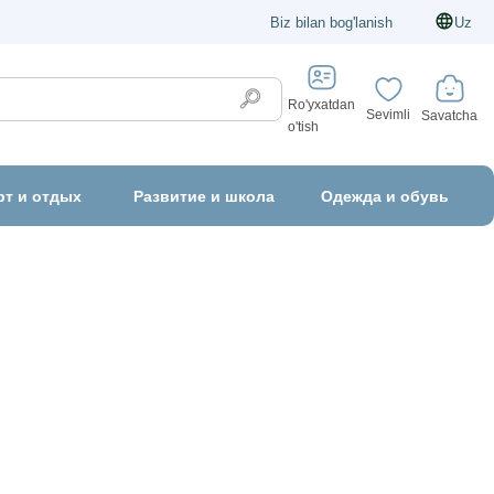
Biz bilan bog'lanish
Uz
Ro'yxatdan
Sevimli
Savatcha
o'tish
рт и отдых
Развитие и школа
Одежда и обувь