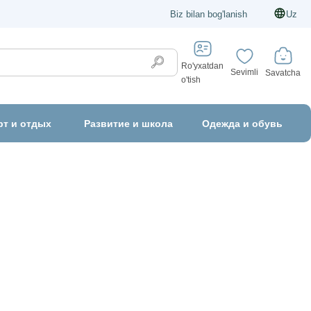
Biz bilan bog'lanish
Uz
Ro'yxatdan
Sevimli
Savatcha
o'tish
рт и отдых
Развитие и школа
Одежда и обувь