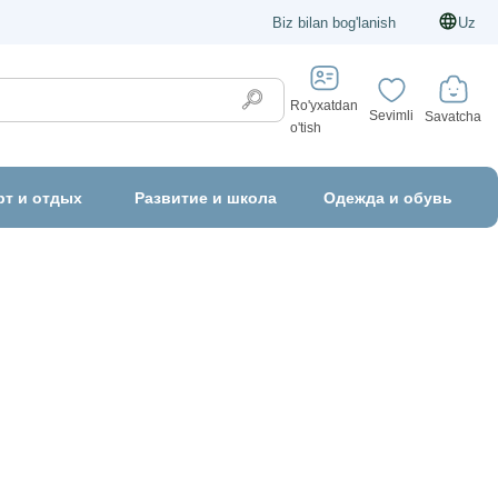
Biz bilan bog'lanish
Uz
Ro'yxatdan
Sevimli
Savatcha
o'tish
рт и отдых
Развитие и школа
Одежда и обувь