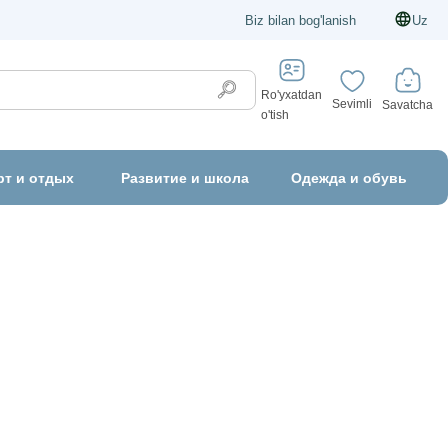
Biz bilan bog'lanish
Uz
Ro'yxatdan
Sevimli
Savatcha
o'tish
рт и отдых
Развитие и школа
Одежда и обувь