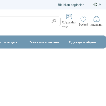
Biz bilan bog'lanish
Uz
Ro'yxatdan
Sevimli
Savatcha
o'tish
рт и отдых
Развитие и школа
Одежда и обувь