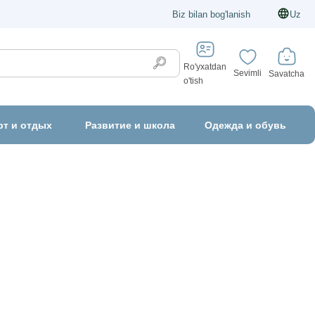
Biz bilan bog'lanish
Uz
Ro'yxatdan
Sevimli
Savatcha
o'tish
рт и отдых
Развитие и школа
Одежда и обувь