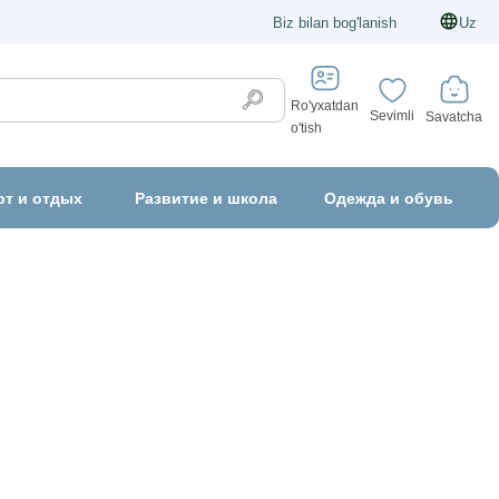
Biz bilan bog'lanish
Uz
Ro'yxatdan
Sevimli
Savatcha
o'tish
рт и отдых
Развитие и школа
Одежда и обувь