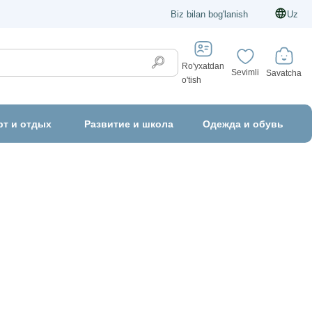
Biz bilan bog'lanish
Uz
Ro'yxatdan
Sevimli
Savatcha
o'tish
рт и отдых
Развитие и школа
Одежда и обувь