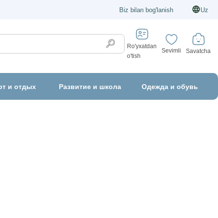
Biz bilan bog'lanish
Uz
Ro'yxatdan
Sevimli
Savatcha
o'tish
рт и отдых
Развитие и школа
Одежда и обувь