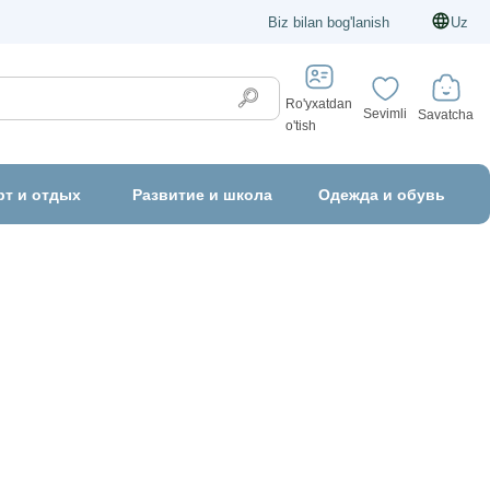
Biz bilan bog'lanish
Uz
Ro'yxatdan
Sevimli
Savatcha
o'tish
рт и отдых
Развитие и школа
Одежда и обувь