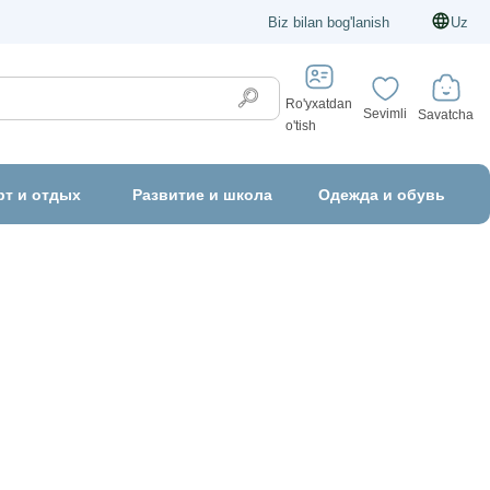
Biz bilan bog'lanish
Uz
Ro'yxatdan
Sevimli
Savatcha
o'tish
рт и отдых
Развитие и школа
Одежда и обувь