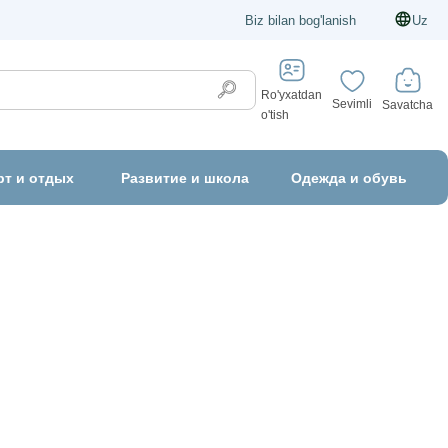
Biz bilan bog'lanish
Uz
Ro'yxatdan
Sevimli
Savatcha
o'tish
рт и отдых
Развитие и школа
Одежда и обувь