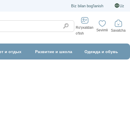
Biz bilan bog'lanish
Uz
Ro'yxatdan
Sevimli
Savatcha
o'tish
рт и отдых
Развитие и школа
Одежда и обувь