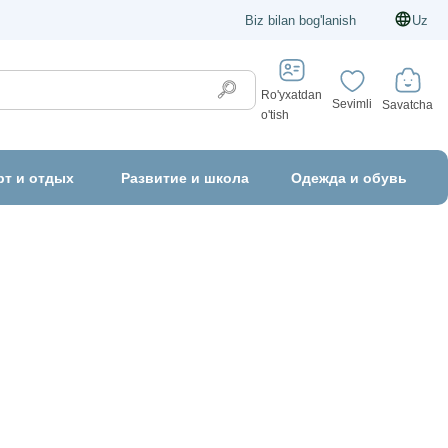
Biz bilan bog'lanish
Uz
Ro'yxatdan
Sevimli
Savatcha
o'tish
рт и отдых
Развитие и школа
Одежда и обувь