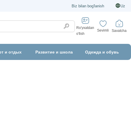
Biz bilan bog'lanish
Uz
Ro'yxatdan
Sevimli
Savatcha
o'tish
рт и отдых
Развитие и школа
Одежда и обувь