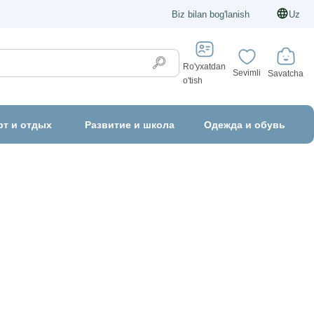
Biz bilan bog'lanish
Uz
Ro'yxatdan
Sevimli
Savatcha
o'tish
рт и отдых
Развитие и школа
Одежда и обувь