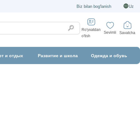
Biz bilan bog'lanish
Uz
Ro'yxatdan
Sevimli
Savatcha
o'tish
рт и отдых
Развитие и школа
Одежда и обувь