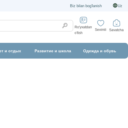
Biz bilan bog'lanish
Uz
Ro'yxatdan
Sevimli
Savatcha
o'tish
рт и отдых
Развитие и школа
Одежда и обувь