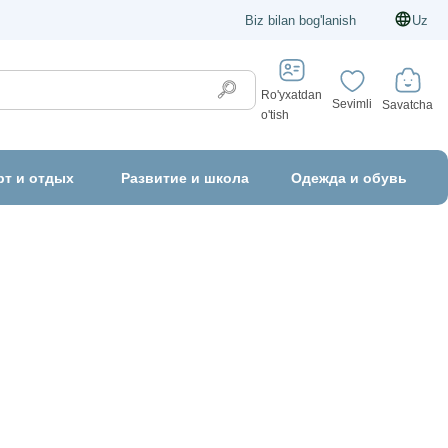
Biz bilan bog'lanish
Uz
Ro'yxatdan
Sevimli
Savatcha
o'tish
рт и отдых
Развитие и школа
Одежда и обувь