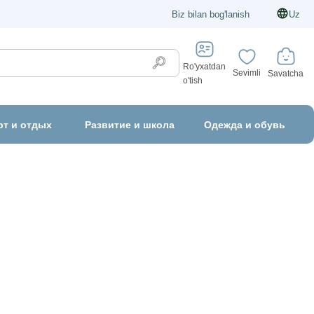
Biz bilan bog'lanish
Uz
Ro'yxatdan
Sevimli
Savatcha
o'tish
рт и отдых
Развитие и школа
Одежда и обувь