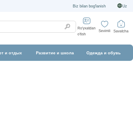
Biz bilan bog'lanish
Uz
Ro'yxatdan
Sevimli
Savatcha
o'tish
рт и отдых
Развитие и школа
Одежда и обувь